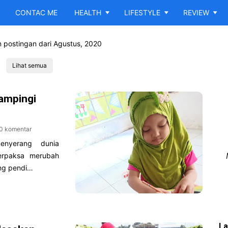
CONTAC ME
HEALTH
LIFESTYLE
REVIEW
 postingan dari Agustus, 2020
Lihat semua
ampingi
0 komentar
enyerang dunia
erpaksa merubah
ang pendi…
La