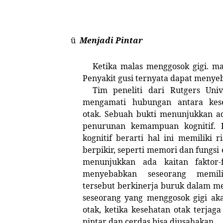
ü
Menjadi Pintar
Ketika malas menggosok gigi. ma
Penyakit gusi ternyata dapat menyeb
Tim peneliti dari Rutgers Uni
mengamati hubungan antara kes
otak. Sebuah bukti menunjukkan a
penurunan kemampuan kognitif. 
kognitif berarti hal ini memiliki
berpikir, seperti memori dan fungsi 
menunjukkan ada kaitan faktor
menyebabkan seseorang memil
tersebut berkinerja buruk dalam me
seseorang yang menggosok gigi aka
otak, ketika kesehatan otak terja
pintar dan cerdas bisa diusahakan.