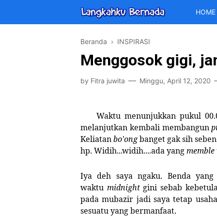
HOME
Beranda
›
INSPIRASI
Menggosok gigi, j
by
Fitra juwita
Minggu, April 12, 2020
Waktu menunjukkan pukul 00.05 d
melanjutkan kembali membangun
p
Keliatan
bo'ong
banget gak sih sebene
hp. Widih...widih....ada yang
memble
Iya deh saya ngaku. Benda yang 
waktu
midnight
gini sebab kebetula
pada mubazir jadi saya tetap usa
sesuatu yang bermanfaat.