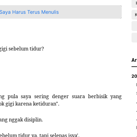
aya Harus Terus Menulis
 gigi sebelum tidur?
Ar
2
ng pula saya sering denger suara berbisik yang
k gigi karena ketiduran".
ang nggak disiplin.
ebelum tidur ya, tapi selepas isya'.