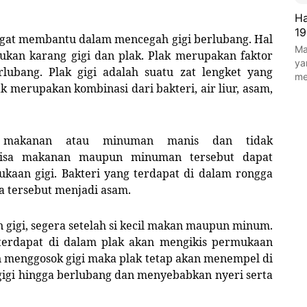
Ha
19
ngat membantu dalam mencegah gigi berlubang. Hal
Ma
an karang gigi dan plak. Plak merupakan faktor
ya
ubang. Plak gigi adalah suatu zat lengket yang
m
 merupakan kombinasi dari bakteri, air liur, asam,
i makanan atau minuman manis dan tidak
 sisa makanan maupun minuman tersebut dapat
aan gigi. Bakteri yang terdapat di dalam rongga
 tersebut menjadi asam.
 gigi, segera setelah si kecil makan maupun minum.
terdapat di dalam plak akan mengikis permukaan
tin menggosok gigi maka plak tetap akan menempel di
gigi hingga berlubang dan menyebabkan nyeri serta