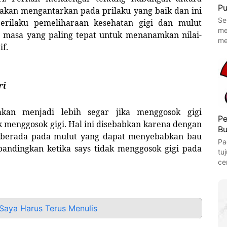
Pu
k akan mengantarkan pada prilaku yang baik dan ini
Se
Perilaku pemeliharaan kesehatan gigi dan mulut
me
i, masa yang paling tepat untuk menanamkan nilai-
me
if.
ri
an menjadi lebih segar jika menggosok gigi
Pe
 menggosok gigi. Hal ini disebabkan karena dengan
Bu
g berada pada mulut yang dapat menyebabkan bau
Pa
ibandingkan ketika says tidak menggosok gigi pada
tu
ce
aya Harus Terus Menulis