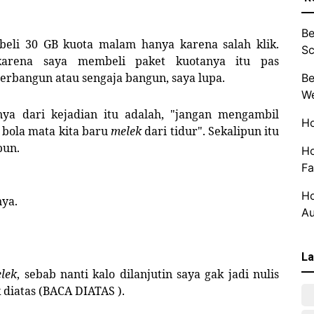
Be
li 30 GB kuota malam hanya karena salah klik.
Sc
karena saya membeli paket kuotanya itu pas
terbangun atau sengaja bangun, saya lupa.
Be
We
ya dari kejadian itu adalah, "jangan mengambil
Ho
 bola mata kita baru
melek
dari tidur". Sekalipun itu
pun.
Ho
Fa
Ho
nya.
Au
La
lek
, sebab nanti kalo dilanjutin saya gak jadi nulis
 diatas (BACA DIATAS ).