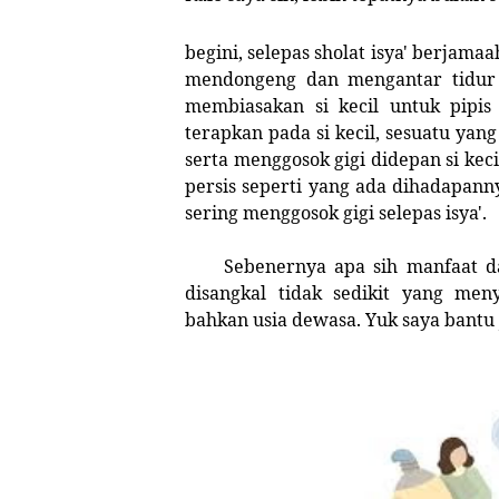
begini, selepas sholat isya' berjamaa
mendongeng dan mengantar tidur s
membiasakan si kecil untuk pipis
terapkan pada si kecil, sesuatu yang
serta menggosok gigi didepan si kec
persis seperti yang ada dihadapann
sering menggosok gigi selepas isya'.
Sebenernya apa sih manfaat dari
disangkal tidak sedikit yang me
bahkan usia dewasa. Yuk saya bantu j