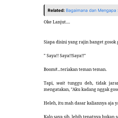
Related:
Bagaimana dan Mengapa S
Oke Lanjut....
Siapa disini yang rajin banget gosok
" Saya!! Saya!!Saya!!"
Boom#...teriakan teman teman.
Tapi,
wait
tunggu deh, tidak jara
mengatakan, "Aku kadang nggak goso
Heleh, itu mah dasar kaliannya aja y
Kalo saya sih, lebih tepatnya bukan s