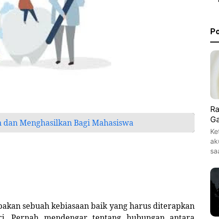
Po
Ra
Ga
 dan Menghasilkan Bagi Mahasiswa
Ke
ak
sa
upakan sebuah kebiasaan baik yang harus diterapkan
ri. Pernah mendengar tentang hubungan antara