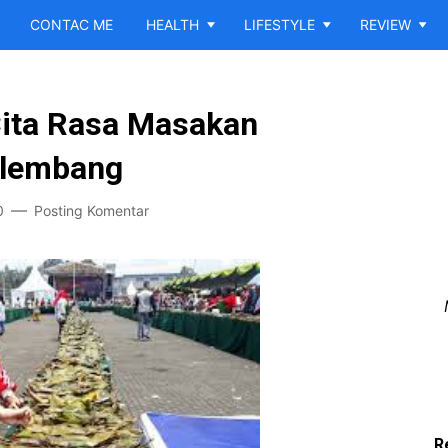
CONTAC ME
HEALTH
LIFESTYLE
REVIEW
ita Rasa Masakan
alembang
0
Posting Komentar
R