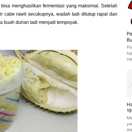
ar bisa menghasilkan fermentasi yang maksimal. Setelah
r cabe rawit secukupnya, wadah tadi ditutup rapat dan
ga buah durian tadi menjadi tempoyak.
Pe
Bu
Pa
tu
ce
Ha
19
Ma
ya
m