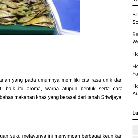
Be
Sc
Be
We
Ho
Ho
Fa
an yang pada umumnya memiliki cita rasa unik dan
Ho
at, baik itu aroma, warna atupun bentuk serta cara
Au
bahas makanan khas yang berasal dari tanah Sriwijaya,
La
ngan suku melayunya ini menyimpan berbagai keunikan