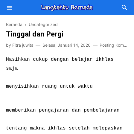
Beranda
› Uncategorized
Tinggal dan Pergi
by
Fitra juwita
Selasa, Januari 14, 2020
Posting Komentar
KEBIDANAN
Masihkan cukup dengan belajar ikhlas
saja
KESEHATAN MASAYARAKAT
INSPIRASI
PENELITIAN
TIPS
BUKU
menyisihkan ruang untuk waktu
FILM
KULINER
memberikan pengajaran dan pembelajaran
WISATA
tentang makna ikhlas setelah melepaskan