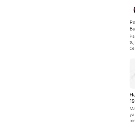
Pe
Bu
Pa
tu
ce
Ha
19
Ma
ya
m