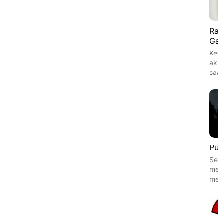
Ra
Ga
Ke
ak
sa
Pu
Se
me
me