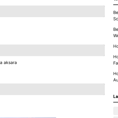
Be
Sc
Be
We
Ho
Ho
ja aksara
Fa
Ho
Au
La