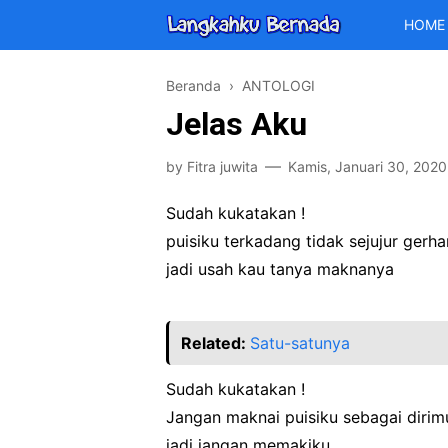
HOME
Beranda
›
ANTOLOGI
Jelas Aku
by
Fitra juwita
Kamis, Januari 30, 2020
Sudah kukatakan !
puisiku terkadang tidak sejujur gerh
jadi usah kau tanya maknanya
Related:
Satu-satunya
Sudah kukatakan !
Jangan maknai puisiku sebagai dirim
jadi jangan memakiku