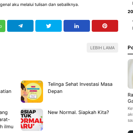
nal aku melalui tulisan dan sebaliknya.
2
p
Po
LEBIH LAMA
Telinga Sehat Investasi Masa
atian
Depan
Ra
Ga
Ke
ang
New Normal. Siapkah Kita?
ak
arat-
sa
h ilmu