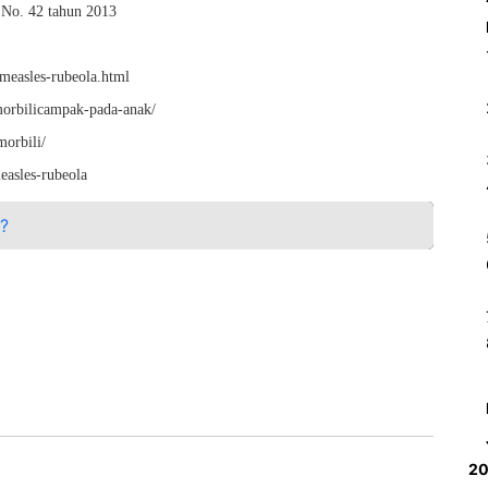
No. 42 tahun 2013
measles-rubeola.html
morbilicampak-pada-anak/
/askep-morbili/
easles-rubeola
?
2