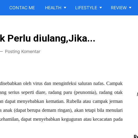
CONTAC ME
HEALTH
LIFESTYLE
REVIEW
Perlu diulang,Jika...
Posting Komentar
isebabkan oleh virus dan menginfeksi saluran nafas. Campak
g serius seperti diare, radang paru (peunomia), radang otak
ahkan dapat menyebabkan kematian. Rubella atau campak jerman
 anak (dapat berupa demam ringan), akan tetapi bila menulari
l kehamilan, dapat menyebabkan keguguran atau kecacatan pada
R