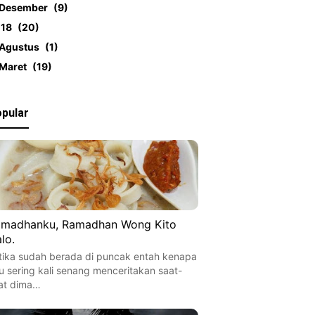
Desember
9
018
20
Agustus
1
Maret
19
pular
madhanku, Ramadhan Wong Kito
lo.
tika sudah berada di puncak entah kenapa
u sering kali senang menceritakan saat-
at dima…